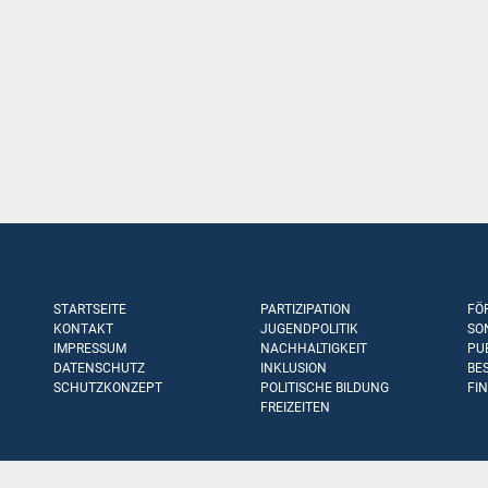
STARTSEITE
PARTIZIPATION
FÖ
KONTAKT
JUGENDPOLITIK
SO
IMPRESSUM
NACHHALTIGKEIT
PU
DATENSCHUTZ
INKLUSION
BE
SCHUTZKONZEPT
POLITISCHE BILDUNG
FI
FREIZEITEN