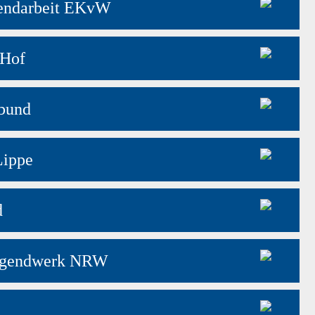
gendarbeit EKvW
 Hof
bund
Lippe
d
jugendwerk NRW