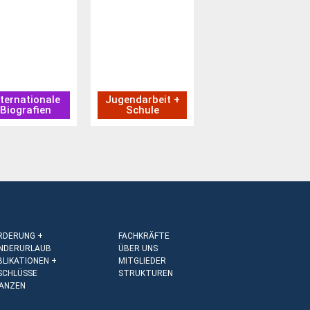
nternationale
Jugendarbeit +
Biografien
Schule
RDERUNG +
FACHKRÄFTE
NDERURLAUB
ÜBER UNS
BLIKATIONEN +
MITGLIEDER
SCHLÜSSE
STRUKTUREN
NANZEN