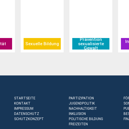
Prävention
I
ität
Sexuelle Bildung
sexualisierte
Gewalt
STARTSEITE
PARTIZIPATION
FÖ
KONTAKT
JUGENDPOLITIK
SO
IMPRESSUM
NACHHALTIGKEIT
PU
DATENSCHUTZ
INKLUSION
BE
SCHUTZKONZEPT
POLITISCHE BILDUNG
FI
FREIZEITEN