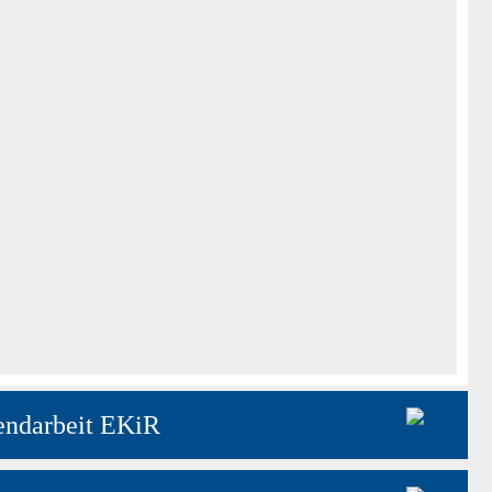
endarbeit EKiR