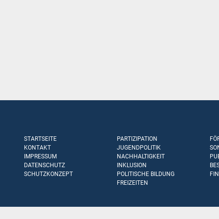
STARTSEITE
PARTIZIPATION
FÖ
KONTAKT
JUGENDPOLITIK
SO
IMPRESSUM
NACHHALTIGKEIT
PU
DATENSCHUTZ
INKLUSION
BE
SCHUTZKONZEPT
POLITISCHE BILDUNG
FI
FREIZEITEN