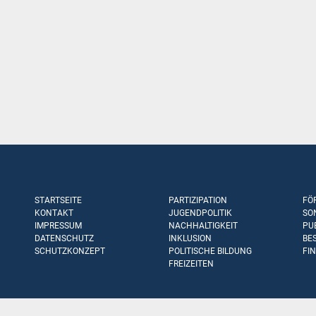
STARTSEITE
PARTIZIPATION
FÖ
KONTAKT
JUGENDPOLITIK
SO
IMPRESSUM
NACHHALTIGKEIT
PU
DATENSCHUTZ
INKLUSION
BE
SCHUTZKONZEPT
POLITISCHE BILDUNG
FI
FREIZEITEN