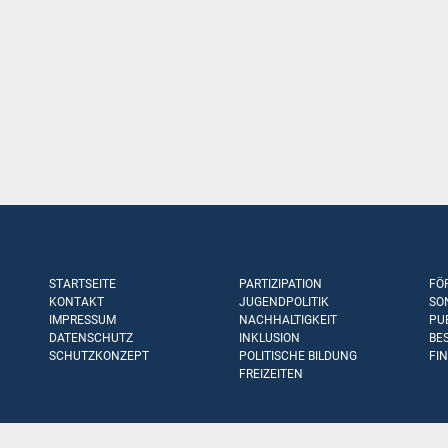
STARTSEITE
PARTIZIPATION
FÖ
KONTAKT
JUGENDPOLITIK
SO
IMPRESSUM
NACHHALTIGKEIT
PU
DATENSCHUTZ
INKLUSION
BE
SCHUTZKONZEPT
POLITISCHE BILDUNG
FI
FREIZEITEN