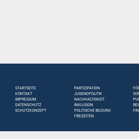
STARTSEITE
PARTIZIPATION
FÖ
KONTAKT
JUGENDPOLITIK
SO
IMPRESSUM
NACHHALTIGKEIT
PU
DATENSCHUTZ
INKLUSION
BE
SCHUTZKONZEPT
POLITISCHE BILDUNG
FI
FREIZEITEN