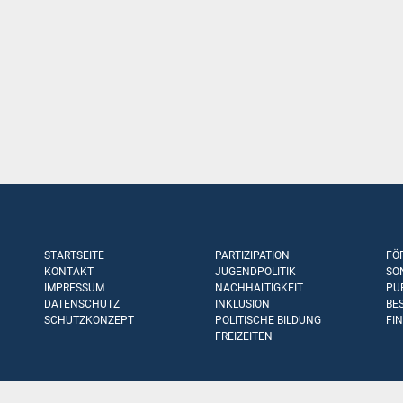
STARTSEITE
PARTIZIPATION
FÖ
KONTAKT
JUGENDPOLITIK
SO
IMPRESSUM
NACHHALTIGKEIT
PU
DATENSCHUTZ
INKLUSION
BE
SCHUTZKONZEPT
POLITISCHE BILDUNG
FI
FREIZEITEN