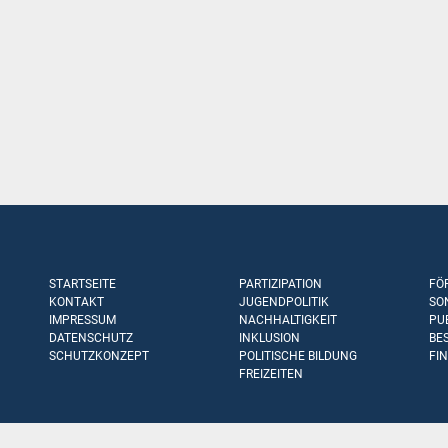
STARTSEITE
PARTIZIPATION
FÖ
KONTAKT
JUGENDPOLITIK
SO
IMPRESSUM
NACHHALTIGKEIT
PU
DATENSCHUTZ
INKLUSION
BE
SCHUTZKONZEPT
POLITISCHE BILDUNG
FI
FREIZEITEN