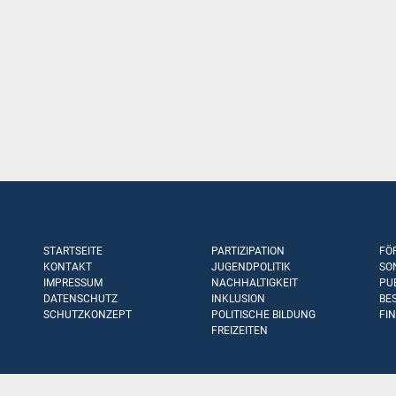
STARTSEITE
PARTIZIPATION
FÖ
KONTAKT
JUGENDPOLITIK
SO
IMPRESSUM
NACHHALTIGKEIT
PU
DATENSCHUTZ
INKLUSION
BE
SCHUTZKONZEPT
POLITISCHE BILDUNG
FI
FREIZEITEN