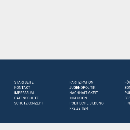
STARTSEITE
PARTIZIPATION
FÖ
KONTAKT
JUGENDPOLITIK
SO
IMPRESSUM
NACHHALTIGKEIT
PU
DATENSCHUTZ
INKLUSION
BE
SCHUTZKONZEPT
POLITISCHE BILDUNG
FI
FREIZEITEN