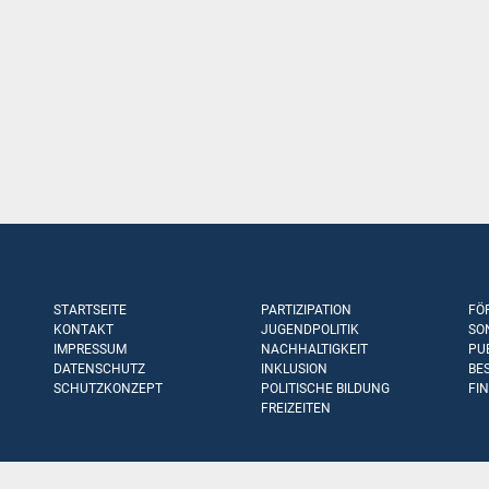
STARTSEITE
PARTIZIPATION
FÖ
KONTAKT
JUGENDPOLITIK
SO
IMPRESSUM
NACHHALTIGKEIT
PU
DATENSCHUTZ
INKLUSION
BE
SCHUTZKONZEPT
POLITISCHE BILDUNG
FI
FREIZEITEN