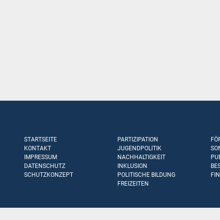
STARTSEITE
PARTIZIPATION
FÖ
KONTAKT
JUGENDPOLITIK
SO
IMPRESSUM
NACHHALTIGKEIT
PU
DATENSCHUTZ
INKLUSION
BE
SCHUTZKONZEPT
POLITISCHE BILDUNG
FI
FREIZEITEN