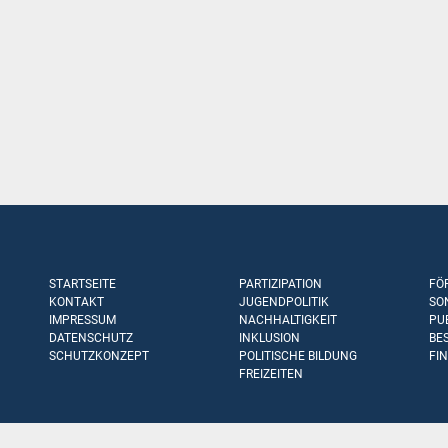
STARTSEITE
PARTIZIPATION
FÖ
KONTAKT
JUGENDPOLITIK
SO
IMPRESSUM
NACHHALTIGKEIT
PU
DATENSCHUTZ
INKLUSION
BE
SCHUTZKONZEPT
POLITISCHE BILDUNG
FI
FREIZEITEN