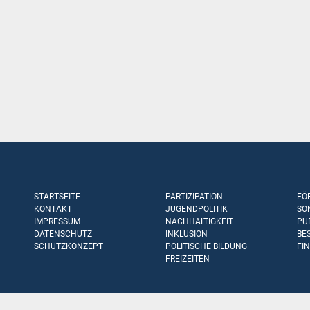
STARTSEITE
PARTIZIPATION
FÖ
KONTAKT
JUGENDPOLITIK
SO
IMPRESSUM
NACHHALTIGKEIT
PU
DATENSCHUTZ
INKLUSION
BE
SCHUTZKONZEPT
POLITISCHE BILDUNG
FI
FREIZEITEN