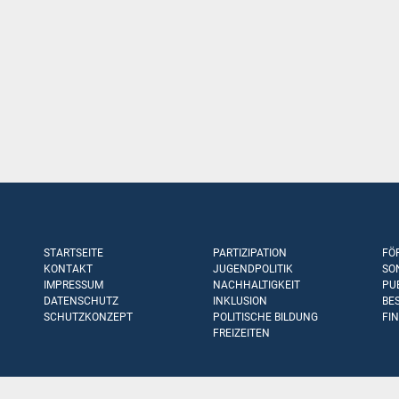
STARTSEITE
PARTIZIPATION
FÖ
KONTAKT
JUGENDPOLITIK
SO
IMPRESSUM
NACHHALTIGKEIT
PU
DATENSCHUTZ
INKLUSION
BE
SCHUTZKONZEPT
POLITISCHE BILDUNG
FI
FREIZEITEN