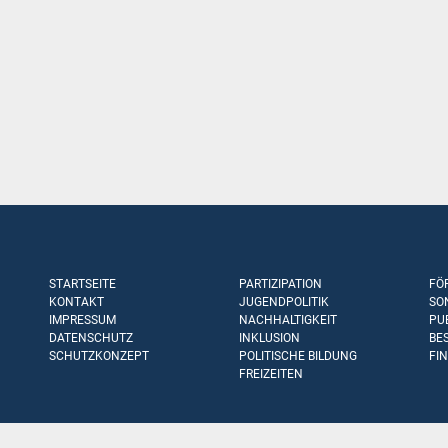
STARTSEITE
PARTIZIPATION
FÖ
KONTAKT
JUGENDPOLITIK
SO
IMPRESSUM
NACHHALTIGKEIT
PU
DATENSCHUTZ
INKLUSION
BE
SCHUTZKONZEPT
POLITISCHE BILDUNG
FI
FREIZEITEN