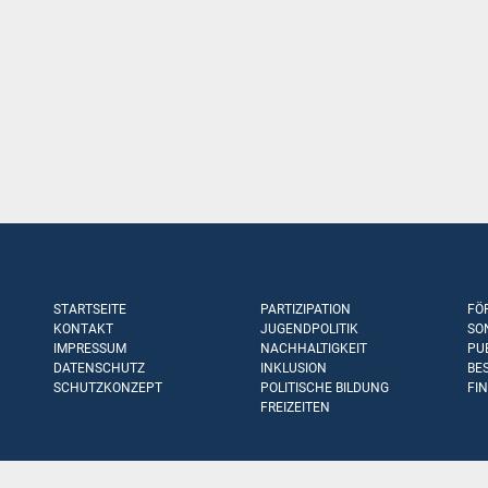
STARTSEITE
PARTIZIPATION
FÖ
KONTAKT
JUGENDPOLITIK
SO
IMPRESSUM
NACHHALTIGKEIT
PU
DATENSCHUTZ
INKLUSION
BE
SCHUTZKONZEPT
POLITISCHE BILDUNG
FI
FREIZEITEN