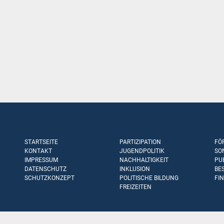
STARTSEITE
PARTIZIPATION
FÖ
KONTAKT
JUGENDPOLITIK
SO
IMPRESSUM
NACHHALTIGKEIT
PU
DATENSCHUTZ
INKLUSION
BE
SCHUTZKONZEPT
POLITISCHE BILDUNG
FI
FREIZEITEN