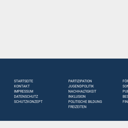
STARTSEITE
PARTIZIPATION
FÖ
KONTAKT
JUGENDPOLITIK
SO
IMPRESSUM
NACHHALTIGKEIT
PU
DATENSCHUTZ
INKLUSION
BE
SCHUTZKONZEPT
POLITISCHE BILDUNG
FI
FREIZEITEN