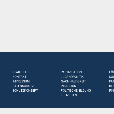
STARTSEITE
PARTIZIPATION
FÖ
KONTAKT
JUGENDPOLITIK
SO
IMPRESSUM
NACHHALTIGKEIT
PU
DATENSCHUTZ
INKLUSION
BE
SCHUTZKONZEPT
POLITISCHE BILDUNG
FI
FREIZEITEN