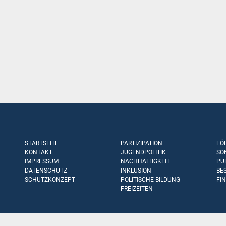
STARTSEITE
PARTIZIPATION
FÖ
KONTAKT
JUGENDPOLITIK
SO
IMPRESSUM
NACHHALTIGKEIT
PU
DATENSCHUTZ
INKLUSION
BE
SCHUTZKONZEPT
POLITISCHE BILDUNG
FI
FREIZEITEN