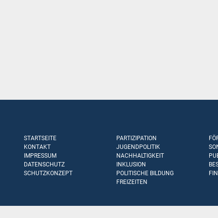
STARTSEITE
PARTIZIPATION
FÖ
KONTAKT
JUGENDPOLITIK
SO
IMPRESSUM
NACHHALTIGKEIT
PU
DATENSCHUTZ
INKLUSION
BE
SCHUTZKONZEPT
POLITISCHE BILDUNG
FI
FREIZEITEN