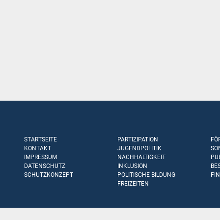
STARTSEITE
PARTIZIPATION
FÖ
KONTAKT
JUGENDPOLITIK
SO
IMPRESSUM
NACHHALTIGKEIT
PU
DATENSCHUTZ
INKLUSION
BE
SCHUTZKONZEPT
POLITISCHE BILDUNG
FI
FREIZEITEN