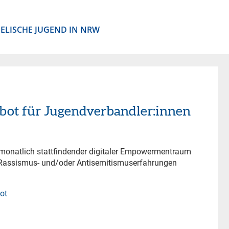
ELISCHE JUGEND IN NRW
t für Jugendverbandler:innen
in monatlich stattfindender digitaler Empowermentraum
e Rassismus- und/oder Antisemitismuserfahrungen
ot