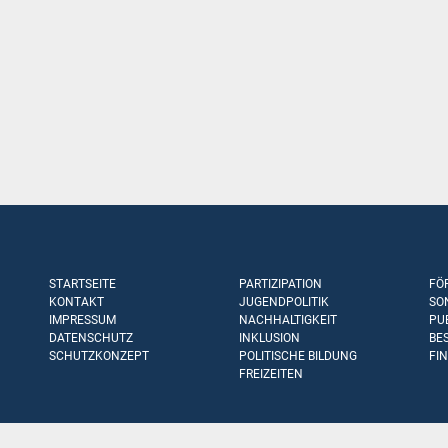
STARTSEITE
PARTIZIPATION
FÖ
KONTAKT
JUGENDPOLITIK
SO
IMPRESSUM
NACHHALTIGKEIT
PU
DATENSCHUTZ
INKLUSION
BE
SCHUTZKONZEPT
POLITISCHE BILDUNG
FI
FREIZEITEN