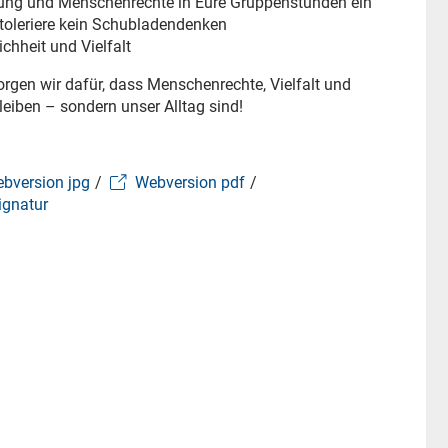
ung und Menschenrechte in Eure Gruppenstunden ein
 toleriere kein Schubladendenken
chheit und Vielfalt
rgen wir dafür, dass Menschenrechte, Vielfalt und
leiben – sondern unser Alltag sind!
bversion jpg
/
Webversion pdf
/
ignatur