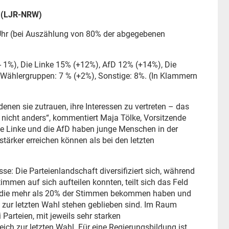
n (LJR-NRW)
 Uhr (bei Auszählung von 80% der abgegebenen
- 1%), Die Linke 15% (+12%), AfD 12% (+14%), Die
ählergruppen: 7 % (+2%), Sonstige: 8%. (In Klammern
enen sie zutrauen, ihre Interessen zu vertreten – das
 nicht anders“, kommentiert Maja Tölke, Vorsitzende
e Linke und die AfD haben junge Menschen in der
ärker erreichen können als bei den letzten
: Die Parteienlandschaft diversifiziert sich, während
immen auf sich aufteilen konnten, teilt sich das Feld
en, die mehr als 20% der Stimmen bekommen haben und
 zur letzten Wahl stehen geblieben sind. Im Raum
Parteien, mit jeweils sehr starken
ch zur letzten Wahl. Für eine Regierungsbildung ist