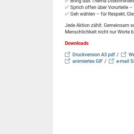
✅ Bring das Thema Diskriminier
✅ Sprich offen über Vorurteile –
✅ Geh wählen – für Respekt, Glei
Jede Aktion zählt. Gemeinsam so
Menschlichkeit nicht nur Worte b
Downloads
Druckversion A3 pdf
/
We
animiertes GIF
/
e-mail S