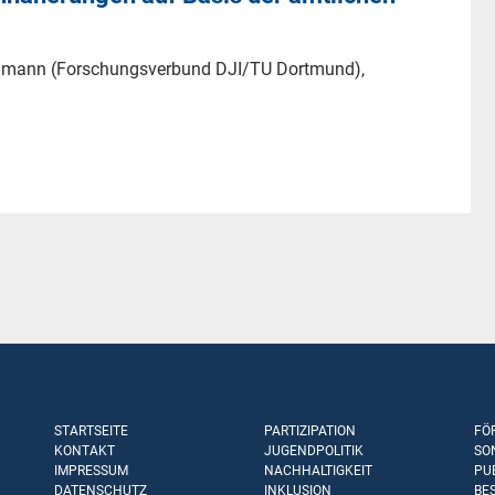
hlmann (Forschungsverbund DJI/TU Dortmund),
STARTSEITE
PARTIZIPATION
FÖ
KONTAKT
JUGENDPOLITIK
SO
IMPRESSUM
NACHHALTIGKEIT
PU
DATENSCHUTZ
INKLUSION
BE