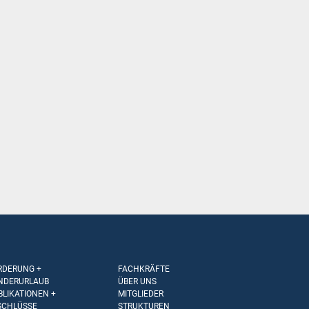
RDERUNG +
FACHKRÄFTE
NDERURLAUB
ÜBER UNS
BLIKATIONEN +
MITGLIEDER
SCHLÜSSE
STRUKTUREN