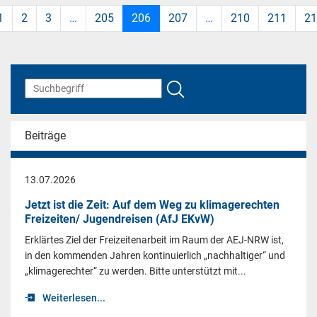
1
2
3
…
205
206
207
…
210
211
21
Beiträge
13.07.2026
Jetzt ist die Zeit: Auf dem Weg zu klimagerechten
Freizeiten/ Jugendreisen (AfJ EKvW)
Erklärtes Ziel der Freizeitenarbeit im Raum der AEJ-NRW ist,
in den kommenden Jahren kontinuierlich „nachhaltiger“ und
„klimagerechter“ zu werden. Bitte unterstützt mit...
Weiterlesen...