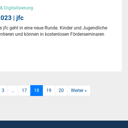
 Digitalisierung
023 | jfc
s jfc geht in eine neue Runde. Kinder und Jugendliche
ntieren und können in kostenlosen Förderseminaren
3
…
17
18
19
20
Weiter »